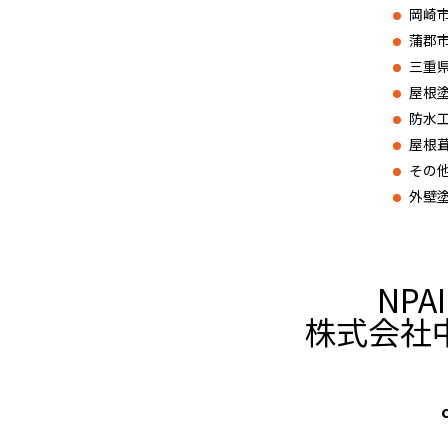
岡崎
蒲郡
三重
屋根
防水
屋根
その
外壁
NPA
株式会社