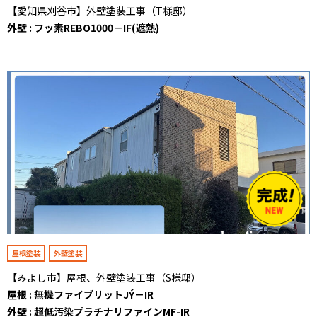
【愛知県刈谷市】外壁塗装工事（T様邸）
外壁 : フッ素REBO1000－IF(遮熱)
屋根塗装
外壁塗装
【みよし市】屋根、外壁塗装工事（S様邸）
屋根 : 無機ファイブリットJÝ－IR
外壁 : 超低汚染プラチナリファインMF-IR