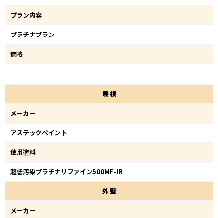
プラン内容
プラチナプラン
価格
屋
根
メーカー
アステックペイント
使用塗料
超低汚染プラチナリファイン500MF-IR
外
壁
メーカー