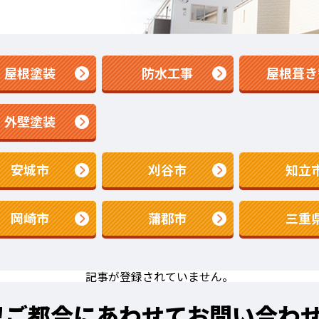
屋根塗装
防水工事
屋根葺き
外壁塗装
安城市
刈谷市
知立
岡崎市
蒲郡市
三重
記事が登録されていません。
!
ご都合にあわせてお問い合わ