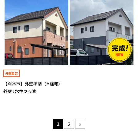
外壁塗装
【刈谷市】外壁塗装（M様邸）
外壁 : 水性フッ素
1
2
»