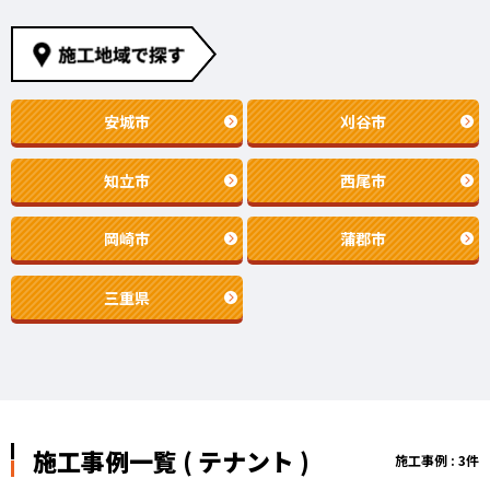
安城市
刈谷市
知立市
西尾市
岡崎市
蒲郡市
三重県
施工事例一覧 ( テナント )
施工事例 : 3件